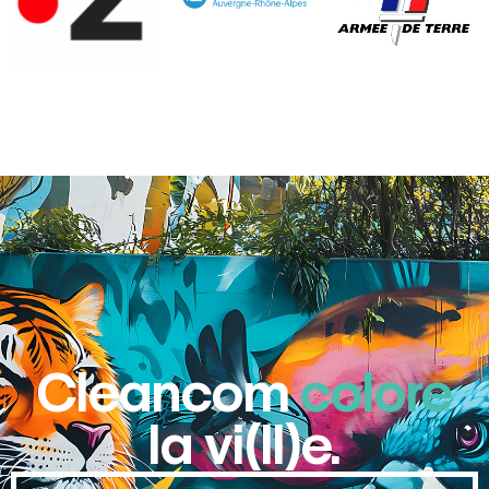
Cleancom
colore
la vi(ll)e.