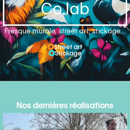
Co.lab
Fresque murale, street art, stickage…
Street art
Stickage
Nos dernières réalisations