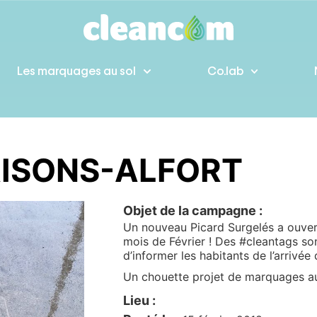
Les marquages au sol
Co.lab
AISONS-ALFORT
Objet de la campagne :
Un nouveau Picard Surgelés a ouver
mois de Février ! Des #cleantags so
d’informer les habitants de l’arrivée
Un chouette projet de marquages au
Lieu :