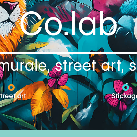
Co.lab
urale, street art,
treet art
Stickag