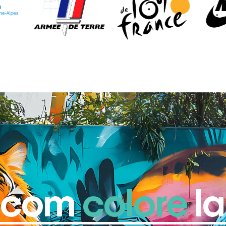
ncom
colore
la 