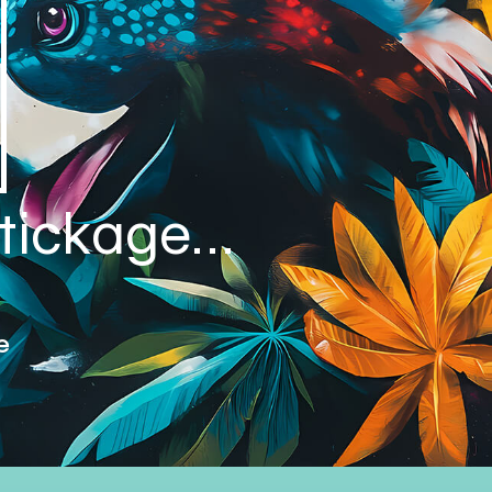
 stickage…
e