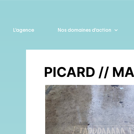
L’agence
Nos domaines d’action
PICARD // M