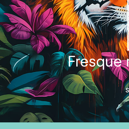
Fresque m
S