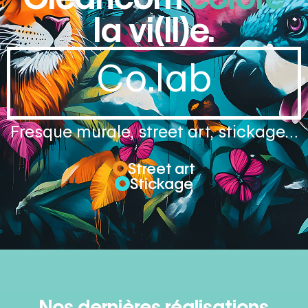
la vi(ll)e.
Co.lab
Fresque murale, street art, stickage…
Street art
Stickage
Nos dernières réalisations