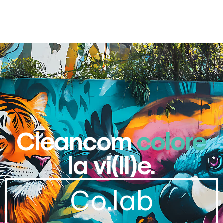
Cleancom
colore
la vi(ll)e.
Co.lab