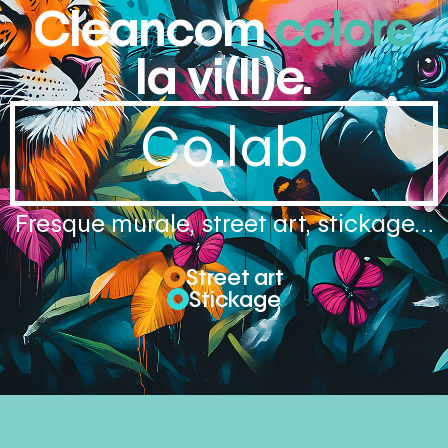
Cleancom
colore
la vi(ll)e.
Co.lab
Fresque murale, street art, stickage…
Street art
Stickage