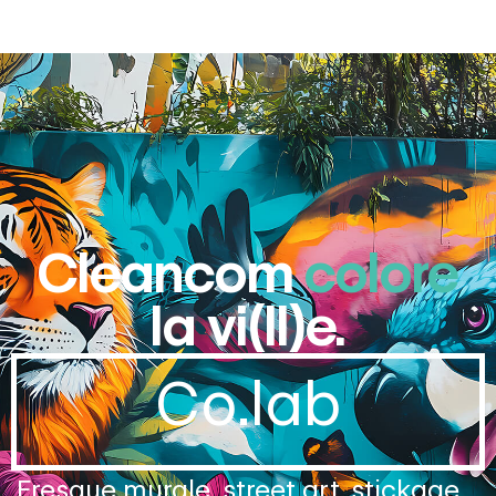
Cleancom
colore
la vi(ll)e.
Co.lab
Fresque murale, street art, stickage…