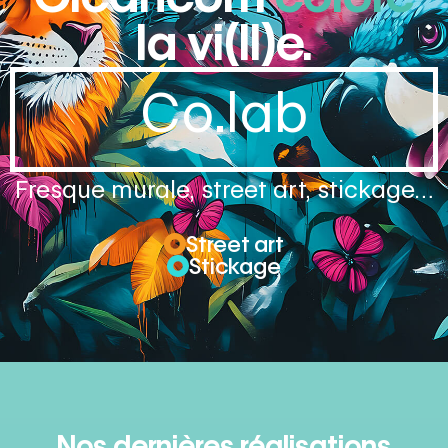
la vi(ll)e.
Co.lab
Fresque murale, street art, stickage…
Street art
Stickage
Nos dernières réalisations