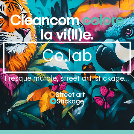
Cleancom
colore
la vi(ll)e.
Co.lab
Fresque murale, street art, stickage…
Street art
Stickage