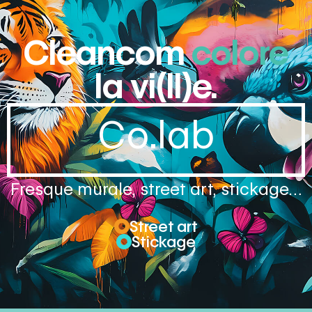
Cleancom
colore
la vi(ll)e.
Co.lab
Fresque murale, street art, stickage…
Street art
Stickage