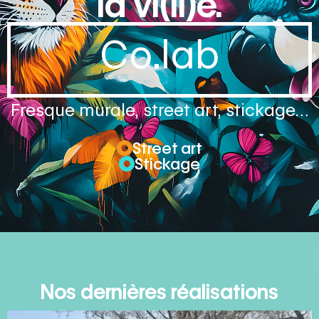
la vi(ll)e.
Co.lab
Fresque murale, street art, stickage…
Street art
Stickage
Nos dernières réalisations