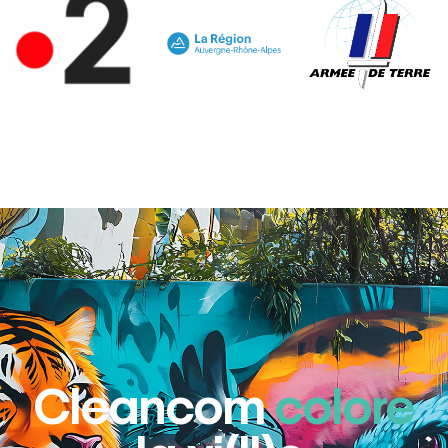
Cleancom
colore