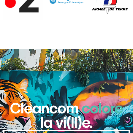
Cleancom
colore
la vi(ll)e.