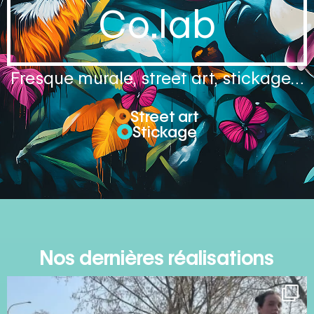
Co.lab
Fresque murale, street art, stickage…
Street art
Stickage
Nos dernières réalisations