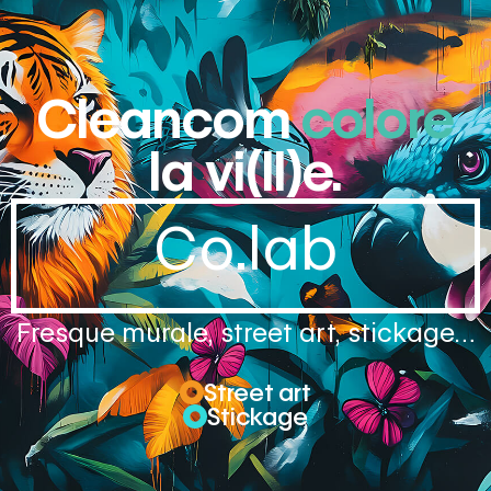
Cleancom
colore
la vi(ll)e.
Co.lab
Fresque murale, street art, stickage…
Street art
Stickage