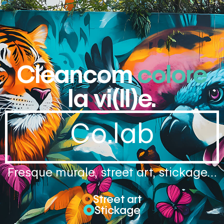
Cleancom
colore
la vi(ll)e.
Co.lab
Fresque murale, street art, stickage…
Street art
Stickage