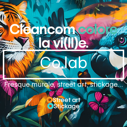
Cleancom
colore
la vi(ll)e.
Co.lab
Fresque murale, street art, stickage…
Street art
Stickage