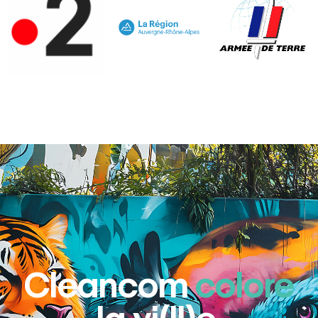
Cleancom
colore