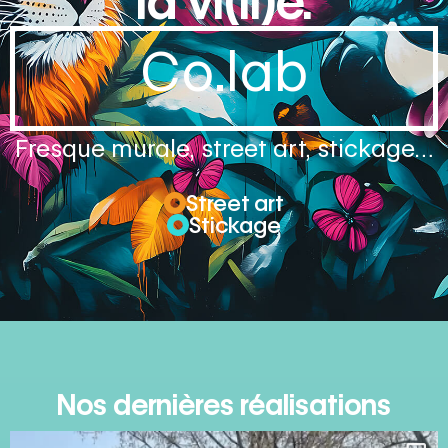
la vi(ll)e.
Co.lab
Fresque murale, street art, stickage…
Street art
Stickage
Nos dernières réalisations