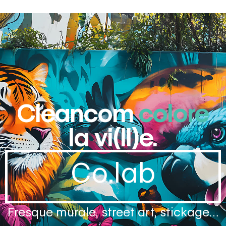
Cleancom
colore
la vi(ll)e.
Co.lab
Fresque murale, street art, stickage…