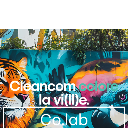
Cleancom
colore
la vi(ll)e.
Co.lab