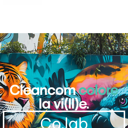
Cleancom
colore
la vi(ll)e.
Co.lab