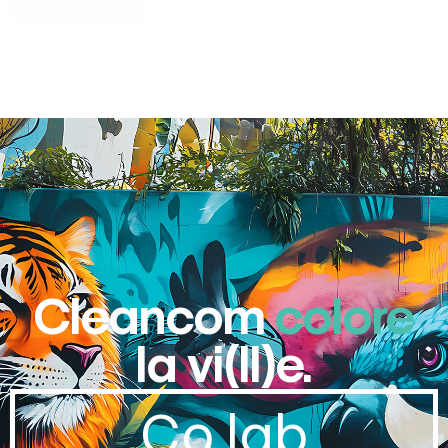
Cleancom
colore
la vi(ll)e.
Co.lab