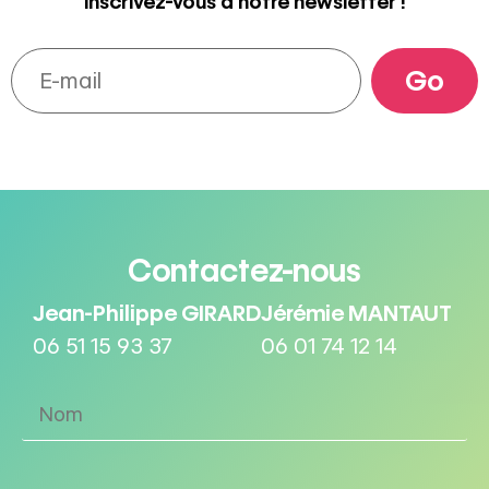
Inscrivez-vous à notre newsletter !
Contactez-nous
Jean-Philippe GIRARD
Jérémie MANTAUT
06 51 15 93 37
06 01 74 12 14