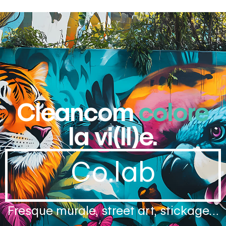
Cleancom
colore
la vi(ll)e.
Co.lab
Fresque murale, street art, stickage…