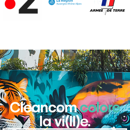
Cleancom
colore
la vi(ll)e.