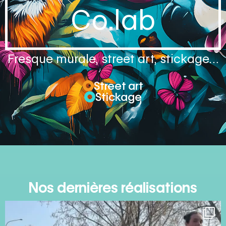
Co.lab
Fresque murale, street art, stickage…
Street art
Stickage
Nos dernières réalisations