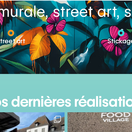
urale, street art,
treet art
Stickag
s dernières réalisati