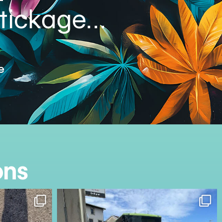
 stickage…
e
ons