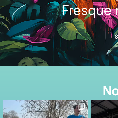
Fresque m
S
No