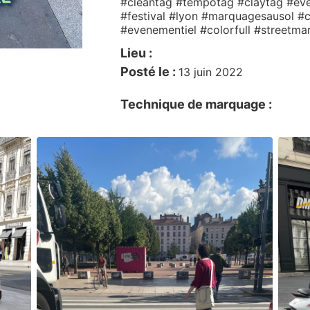
#cleantag #tempotag #claytag #ev
#festival #lyon #marquagesausol #
#evenementiel #colorfull #streetma
Lieu :
Posté le :
13 juin 2022
Technique de marquage :