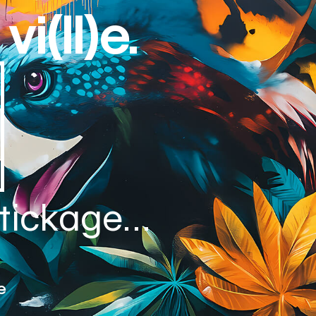
vi(ll)e.
 stickage…
e