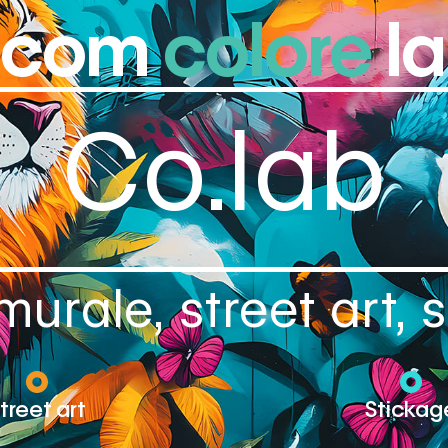
ncom
colore
la 
Co.lab
urale, street art,
treet art
Stickag