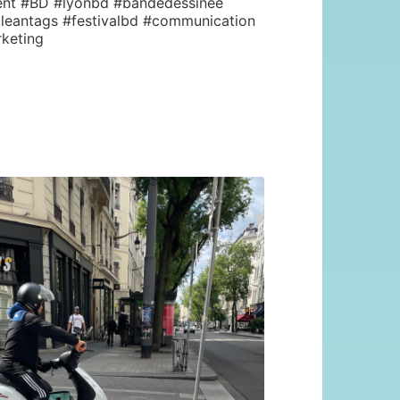
ent #BD #lyonbd #bandedessinee
cleantags #festivalbd #communication
rketing