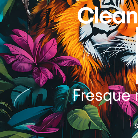
Clea
Fresque m
S