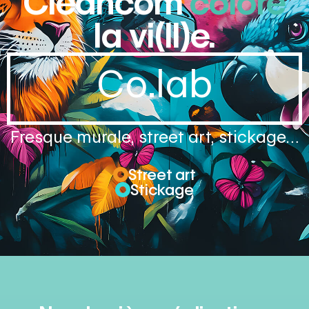
Cleancom
colore
la vi(ll)e.
Co.lab
Fresque murale, street art, stickage…
Street art
Stickage