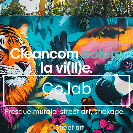
Cleancom
colore
la vi(ll)e.
Co.lab
Fresque murale, street art, stickage…
Street art