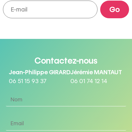
Contactez-nous
Jean-Philippe GIRARD
Jérémie MANTAUT
06 51 15 93 37
06 01 74 12 14