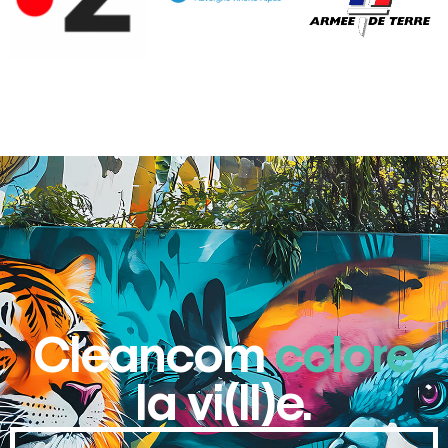
Cleancom
colore
la vi(ll)e.