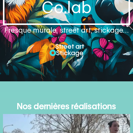
Co.lab
Fresque murale, street art, stickage…
Street art
Stickage
Nos dernières réalisations