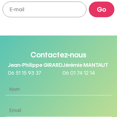
Contactez-nous
Jean-Philippe GIRARD
Jérémie MANTAUT
06 51 15 93 37
06 01 74 12 14