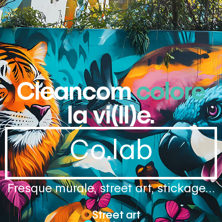
Cleancom
colore
la vi(ll)e.
Co.lab
Fresque murale, street art, stickage…
Street art