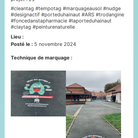
#cleantag #tempotag #marquageausol #nudge
#designactif #porteduhainaut #ARS #trodangine
#foncedanstapharmacie #laporteduhainaut
#claytag #peinturenaturelle
Lieu :
Posté le :
5 novembre 2024
Technique de marquage :