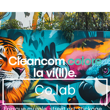
Cleancom
colore
la vi(ll)e.
Co.lab
Fresque murale, street art, stickage…