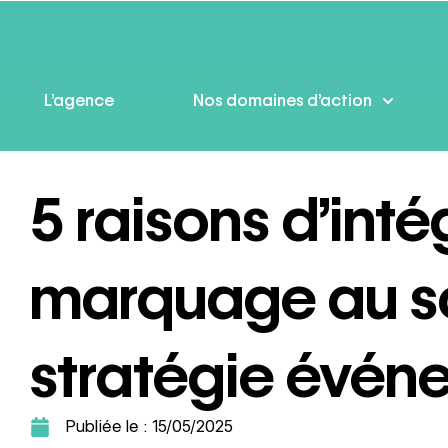
L’agence
Nos domaines d’action
5 raisons d’inté
marquage au so
stratégie évén
Publiée le :
15/05/2025