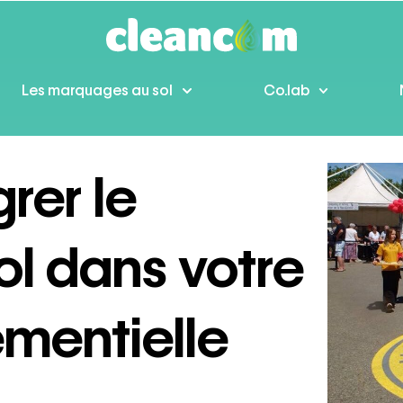
Les marquages au sol
Co.lab
grer le
l dans votre
ementielle